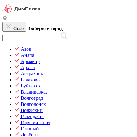
Выберите город
Close
Азов
Анапа
Армавир
Архыз
Астрахань
Балаково
Буйнакск
Владикавказ
Волгоград
Волгодонск
Волжский
Геленджик
Горячий ключ
Грозный
Дербент