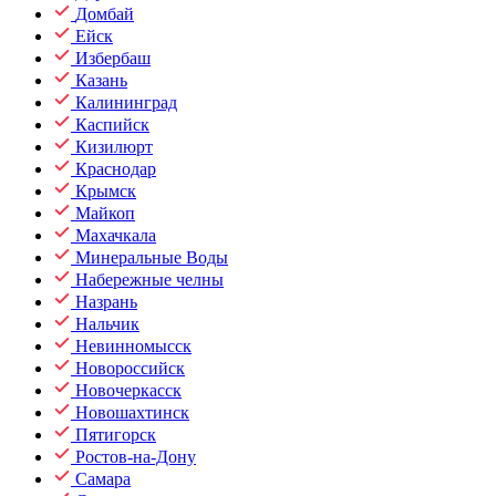
Домбай
Ейск
Избербаш
Казань
Калининград
Каспийск
Кизилюрт
Краснодар
Крымск
Майкоп
Махачкала
Минеральные Воды
Набережные челны
Назрань
Нальчик
Невинномысск
Новороссийск
Новочеркасск
Новошахтинск
Пятигорск
Ростов-на-Дону
Самара