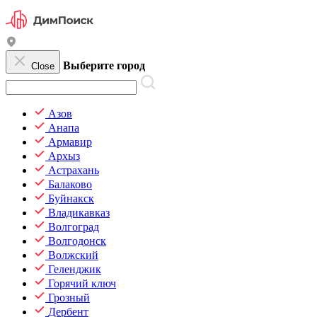
Выберите город
Close
Азов
Анапа
Армавир
Архыз
Астрахань
Балаково
Буйнакск
Владикавказ
Волгоград
Волгодонск
Волжский
Геленджик
Горячий ключ
Грозный
Дербент