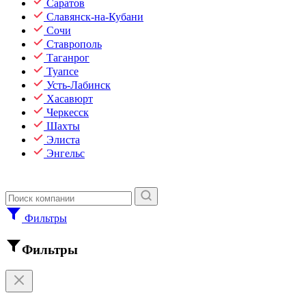
Саратов
Славянск-на-Кубани
Сочи
Ставрополь
Таганрог
Туапсе
Усть-Лабинск
Хасавюрт
Черкесск
Шахты
Элиста
Энгельс
Фильтры
Фильтры