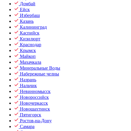
Домбай
Ейск
Избербаш
Казань
Калининград
Каспийск
Кизилюрт
Краснодар
Крымск
Майкоп
Махачкала
Минеральные Воды
Набережные челны
Назрань
Нальчик
Невинномысск
Новороссийск
Новочеркасск
Новошахтинск
Пятигорск
Ростов-на-Дону
Самара