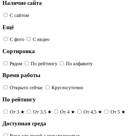
Наличие сайта
С сайтом
Ещё
С фото
С видео
Сортировка
Рядом
По рейтингу
По алфавиту
Время работы
Открыто сейчас
Круглосуточно
По рейтингу
От 3 ★
От 3,5 ★
От 4 ★
От 4,5 ★
От 5 ★
Доступная среда
Вход для людей с инвалидностью