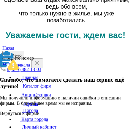
ведь обо всем,
что только нужно в жилье, мы уже
позаботились.
Уважаемые гости, ждем вас!
Назад
Меню
Выберите номер
Махачкала
8 (909) 482-13-03
Главная
Спасибо, что помогаете сделать наш сервис ещё
Отменить
лучше!
Каталог фирм
Акции/скидки
Мы получили информацию о наличии ошибки в описании
фирмы. В ближайшее время мы ее исправим.
Афиша
Погода
Вернуться к фирме
Карта города
Личный кабинет